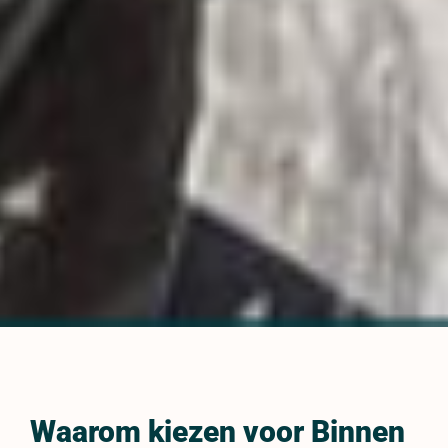
Waarom kiezen voor Binnen