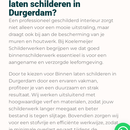
laten schilderen in
Durgerdam?
Een professioneel geschilderd interieur zorgt
niet alleen voor een mooie uitstraling, maar
draagt ook bij aan de bescherming van je
muren en houtwerk. Bij Koelemeijer
Schilderwerken begrijpen we dat goed
binnenschilderwerk essentieel is voor een
aangename en verzorgde leefomgeving.
Door te kiezen voor Binnen laten schilderen in
Durgerdam door een ervaren vakman,
profiteer je van een duurzaam en strak
resultaat. Wij werken uitsluitend met
hoogwaardige verf en materialen, zodat jouw
schilderwerk langer meegaat en beter
bestand is tegen slijtage. Bovendien zorgen wij
voor een stofvrije en efficiënte werkwijze, zodat
je minimale overlast ervaart tijdens de