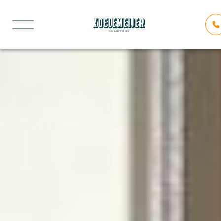
Buiten laten schilderen in
Vreeland – Koelemeijer
Schilderwerken