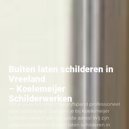
Buiten laten schilderen in
Vreeland
– Koelemeijer
Schilderwerken
Wil je jouw woning of bedrijfspand professioneel
laten schilderen? Dan ben je bij Koelemeijer
Schilderwerken aan het juiste adres! Wij zijn
gespecialiseerd in Buiten laten schilderen in