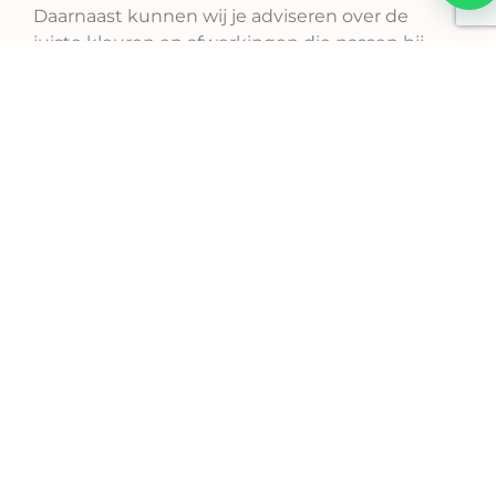
Daarnaast kunnen wij je adviseren over de
juiste kleuren en afwerkingen die passen bij
jouw interieurstijl. Of je nu kiest voor neutrale
tinten of een opvallend kleuraccent, wij zorgen
voor een perfect eindresultaat.
Neem contact op