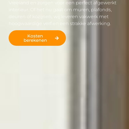
Vreeland en zorgen voor een perfect afgewerkt
interieur. Of het nu gaat om muren, plafonds,
deuren of kozijnen, wij leveren vakwerk met
hoogwaardige verf en een strakke afwerking.
Kosten
berekenen