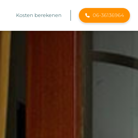
Kosten berekenen
06-36136964
er Schilderwerken