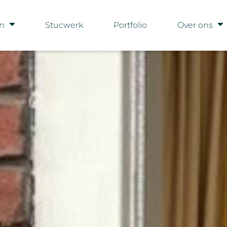
en
Stucwerk
Portfolio
Over ons
en in Alkmaar – Koelemeij