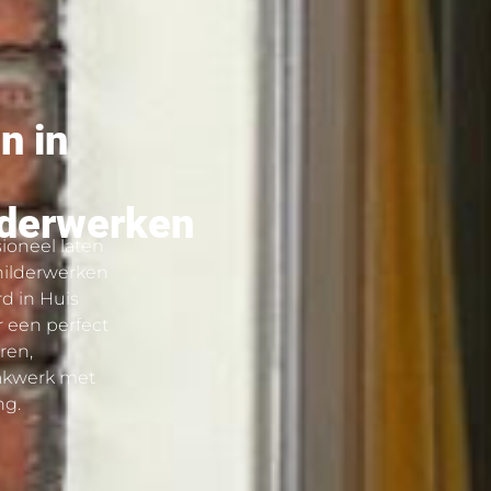
n in
lderwerken
ioneel laten
childerwerken
rd in Huis
r een perfect
ren,
vakwerk met
ng.